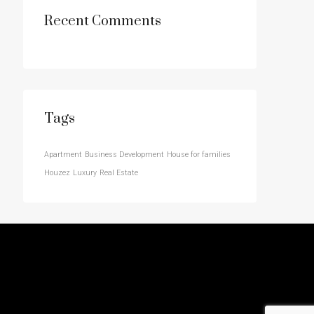
Recent Comments
Tags
Apartment
Business Development
House for families
Houzez
Luxury
Real Estate