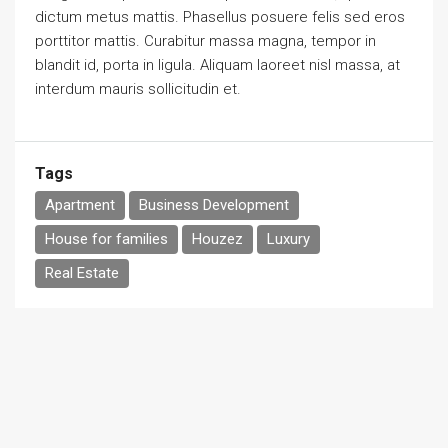
dictum metus mattis. Phasellus posuere felis sed eros
porttitor mattis. Curabitur massa magna, tempor in
blandit id, porta in ligula. Aliquam laoreet nisl massa, at
interdum mauris sollicitudin et.
Tags
Apartment
Business Development
House for families
Houzez
Luxury
Real Estate